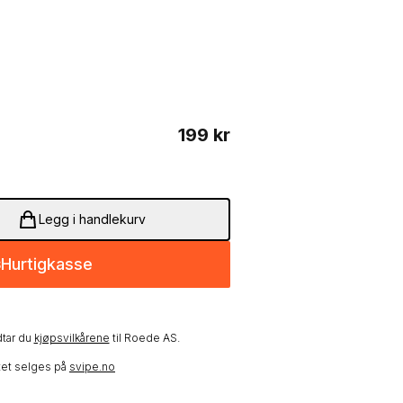
Produktinformasjon
199
kr
Legg i handlekurv
Hurtigkasse
tar du
kjøpsvilkårene
til
Roede AS
.
tet selges på
svipe.no