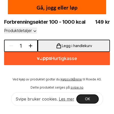
Produkti
Forbrenningsøkter 100 - 1000 kcal
149
kr
Produktdetaljer
1
Legg i handlekurv
Hurtigkasse
Ved kjøp av produktet godtar du
kjøpsvilkårene
til
Roede AS
.
Dette produktet selges på
svipe.no
Svipe bruker cookies.
Les mer
OK