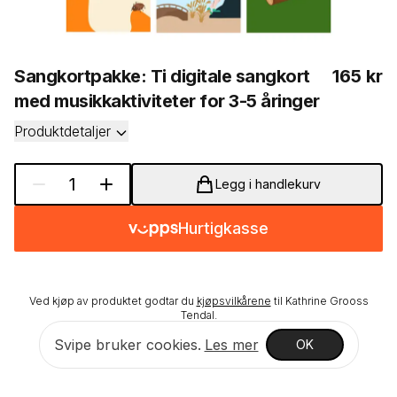
Produkti
Sangkortpakke: Ti digitale sangkort
165
kr
med musikkaktiviteter for 3-5 åringer
Produktdetaljer
1
Legg i handlekurv
Hurtigkasse
Ved kjøp av produktet godtar du
kjøpsvilkårene
til
Kathrine Grooss
Tendal
.
Svipe bruker cookies.
Les mer
Dette produktet selges på
svipe.no
OK